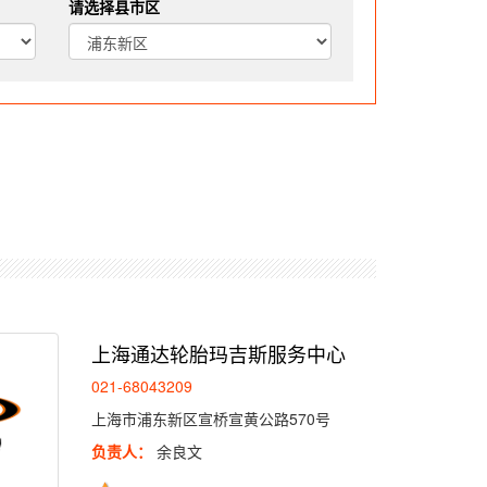
请选择县市区
N_Star DESC, N_Order ASC, N_Key ASC LIMIT 54,6"
上海通达轮胎玛吉斯服务中心
021-68043209
上海市浦东新区宣桥宣黄公路570号
负责人：
余良文