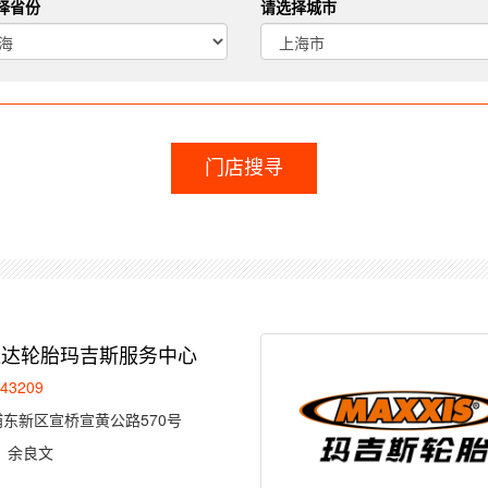
择省份
请选择城市
门店搜寻
= 1 and N_uClass = 1 and N_pClass = 32 and N_Class = 366 Order By 
通达轮胎玛吉斯服务中心
043209
东新区宣桥宣黄公路570号
：
余良文