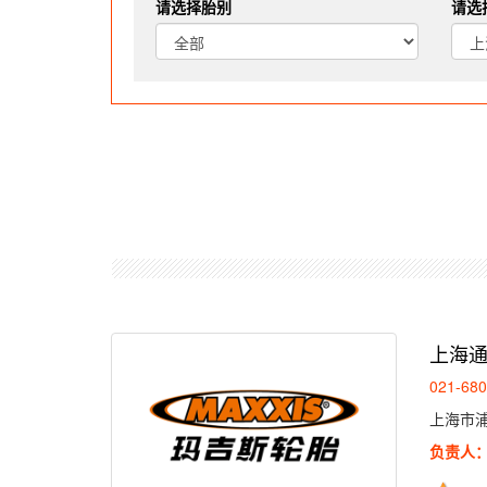
请选择胎别
请选
string(151) "select * from artware_store where N_YN 
上海
021-68
上海市浦
负责人