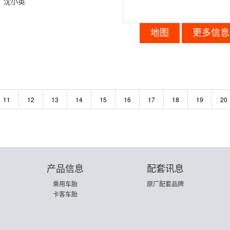
：
沈小英
地图
更多信息
11
12
13
14
15
16
17
18
19
20
产品信息
配套讯息
乘用车胎
原厂配套品牌
卡客车胎