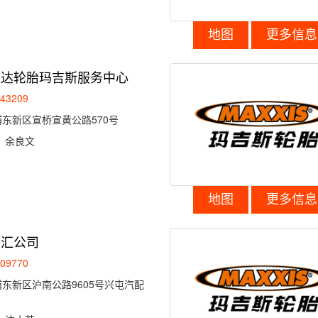
地图
更多信息
通达轮胎玛吉斯服务中心
043209
东新区宣桥宣黄公路570号
：
余良文
地图
更多信息
南汇公司
009770
东新区沪南公路9605号兴屯汽配