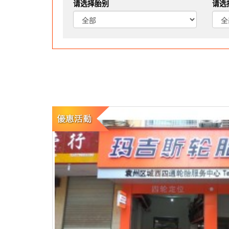
请选择胎别
请选