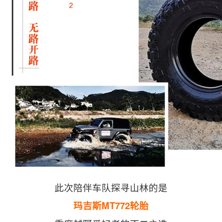
此次陪伴车队探寻山林的是
玛吉斯MT772轮胎