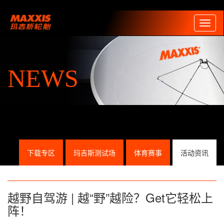
Toggl
naviga
NEWS
下载专区
玛吉斯测试场
体育赛事
活动资讯
越野自驾游 | 越“野”越险？Get它轻松上
阵！