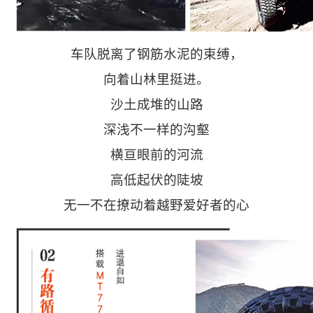
车队脱离了钢筋水泥的束缚，
向着山林里挺进。
沙土成堆的山路
深浅不一样的沟壑
横亘眼前的河流
高低起伏的陡坡
无一不在撩动着越野爱好者的心