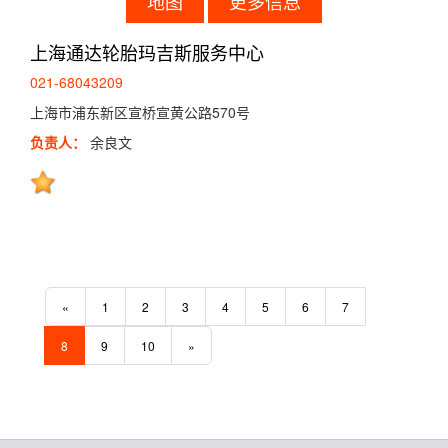
地图
更多信息
上海通达轮胎玛吉斯服务中心
021-68043209
上海市浦东新区宣桥宣黄公路570号
负责人：
余良文
«
1
2
3
4
5
6
7
8
9
10
»