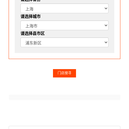
请选择城市
请选择县市区
门店搜寻
string(151) "select * from artware_store where N_YN = 1 and
N_uClass = 1 and N_pClass = 32 and N_Class = 366 Order By
N_Star DESC, N_Order ASC, N_Key ASC LIMIT 42,6"