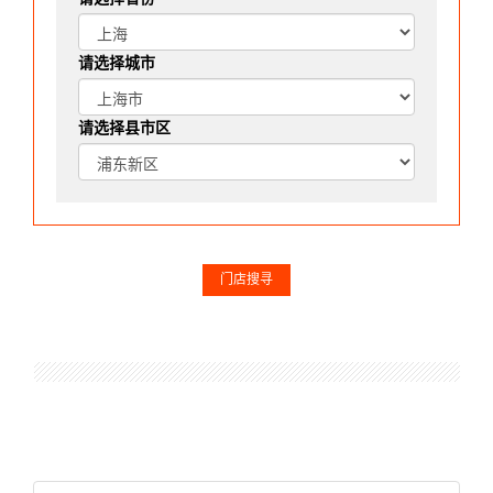
请选择城市
请选择县市区
门店搜寻
string(151) "select * from artware_store where N_YN = 1 and
N_uClass = 1 and N_pClass = 32 and N_Class = 366 Order By
N_Star DESC, N_Order ASC, N_Key ASC LIMIT 48,6"