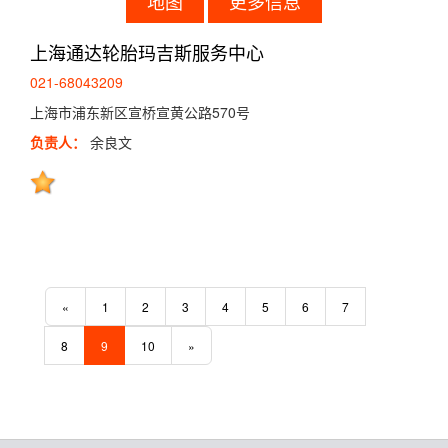
地图
更多信息
上海通达轮胎玛吉斯服务中心
021-68043209
上海市浦东新区宣桥宣黄公路570号
负责人：
余良文
«
1
2
3
4
5
6
7
8
9
10
»